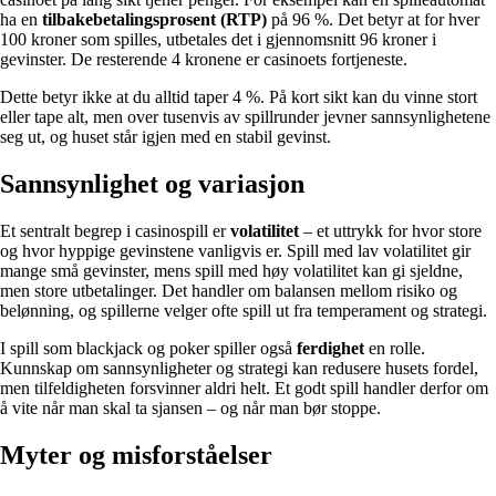
ha en
tilbakebetalingsprosent (RTP)
på 96 %. Det betyr at for hver
100 kroner som spilles, utbetales det i gjennomsnitt 96 kroner i
gevinster. De resterende 4 kronene er casinoets fortjeneste.
Dette betyr ikke at du alltid taper 4 %. På kort sikt kan du vinne stort
eller tape alt, men over tusenvis av spillrunder jevner sannsynlighetene
seg ut, og huset står igjen med en stabil gevinst.
Sannsynlighet og variasjon
Et sentralt begrep i casinospill er
volatilitet
– et uttrykk for hvor store
og hvor hyppige gevinstene vanligvis er. Spill med lav volatilitet gir
mange små gevinster, mens spill med høy volatilitet kan gi sjeldne,
men store utbetalinger. Det handler om balansen mellom risiko og
belønning, og spillerne velger ofte spill ut fra temperament og strategi.
I spill som blackjack og poker spiller også
ferdighet
en rolle.
Kunnskap om sannsynligheter og strategi kan redusere husets fordel,
men tilfeldigheten forsvinner aldri helt. Et godt spill handler derfor om
å vite når man skal ta sjansen – og når man bør stoppe.
Myter og misforståelser