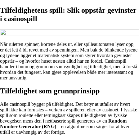
Tilfeldighetens spill: Slik oppstår gevinster
i casinospill
Når ruletten spinner, kortene deles ut, eller spilleautomaten lyser opp,
er det lett å bli revet med av spenningen. Men bak de blinkende lysene
og lydene ligger et matematisk system som styrer hvordan gevinster
oppstår – og hvorfor huset nesten alltid har en fordel. Casinospill
handler i bunn og grunn om sannsynlighet og tilfeldighet, men å forstå
hvordan det fungerer, kan gjøre opplevelsen både mer interessant og
mer ansvarlig.
Tilfeldighet som grunnprinsipp
Alle casinospill bygger på tilfeldighet. Det betyr at utfallet av hvert
spill ikke kan forutsies – verken av spilleren eller av casinoet. I fysiske
spill som roulette eller terningkast skapes tilfeldigheten av fysiske
bevegelser, mens den i nettbaserte spill genereres av en
Random
Number Generator (RNG)
– en algoritme som sørger for at hvert
utfall er uavhengig av det forrige.