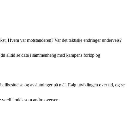
ntekst: Hvem var motstanderen? Var det taktiske endringer underveis?
ør du alltid se data i sammenheng med kampens forløp og
ballbesittelse og avslutninger på mål. Følg utviklingen over tid, og se
e verdi i odds som andre overser.