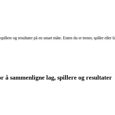
llere og resultater på en smart måte. Enten du er trener, spiller eller 
 å sammenligne lag, spillere og resultater