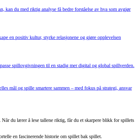
fan, kan du med riktig analyse få bedre forståelse av hva som avgjør
ape en positiv kultur, styrke relasjonene og gjøre opplevelsen
asse spillovgivningen til en stadig mer digital og global spillverden.
elles mål og spille smartere sammen – med fokus på strategi, ansvar
 du lærer å lese tallene riktig, får du et skarpere blikk for spillets
telle en fascinerende historie om spillet bak spillet.