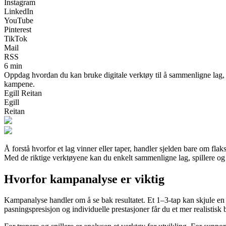
Instagram
LinkedIn
YouTube
Pinterest
TikTok
Mail
RSS
6 min
Oppdag hvordan du kan bruke digitale verktøy til å sammenligne lag, spi
kampene.
Egill Reitan
Egill
Reitan
Å forstå hvorfor et lag vinner eller taper, handler sjelden bare om flaks.
Med de riktige verktøyene kan du enkelt sammenligne lag, spillere og 
Hvorfor kampanalyse er viktig
Kampanalyse handler om å se bak resultatet. Et 1–3-tap kan skjule en ka
pasningspresisjon og individuelle prestasjoner får du et mer realistisk