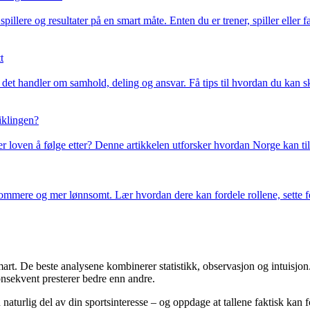
llere og resultater på en smart måte. Enten du er trener, spiller eller 
t
 det handler om samhold, deling og ansvar. Få tips til hvordan du kan sk
iklingen?
r loven å følge etter? Denne artikkelen utforsker hvordan Norge kan tilp
sommere og mer lønnsomt. Lær hvordan dere kan fordele rollene, sette f
 De beste analysene kombinerer statistikk, observasjon og intuisjon. Når
onsekvent presterer bedre enn andre.
aturlig del av din sportsinteresse – og oppdage at tallene faktisk kan for