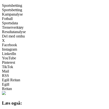
Sportsbetting
Sportsbetting
Kampanalyse
Fotball
Sportsdata
Trenerverktøy
Resultatanalyse
Del med omhu
X
Facebook
Instagram
LinkedIn
YouTube
Pinterest
TikTok
Mail
RSS
Egill Reitan
Egill
Reitan
Læs også: