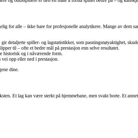
tere og oddsspillere er den en måte å forstå spillet bedre på – og kanskj
lig for alle – ikke bare for profesjonelle analytikere. Mange av dem sa
b
gir detaljerte spiller- og lagstatistikker, som pasningsnøyaktighet, sku
ipper til – ofte et bedre mål på prestasjon enn selve resultatet.
e historisk og i nåværende form.
 vei opp eller ned i prestasjon.
gene dine.
ksten. Et lag kan være sterkt på hjemmebane, men svakt borte. Et annet