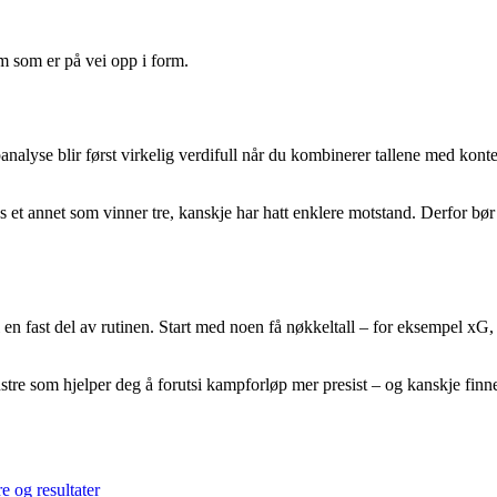
em som er på vei opp i form.
ampanalyse blir først virkelig verdifull når du kombinerer tallene med ko
s et annet som vinner tre, kanskje har hatt enklere motstand. Derfor b
 en fast del av rutinen. Start med noen få nøkkeltall – for eksempel xG, 
stre som hjelper deg å forutsi kampforløp mer presist – og kanskje finn
e og resultater