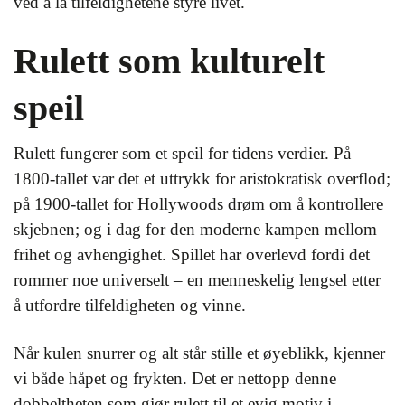
ved å la tilfeldighetene styre livet.
Rulett som kulturelt
speil
Rulett fungerer som et speil for tidens verdier. På
1800-tallet var det et uttrykk for aristokratisk overflod;
på 1900-tallet for Hollywoods drøm om å kontrollere
skjebnen; og i dag for den moderne kampen mellom
frihet og avhengighet. Spillet har overlevd fordi det
rommer noe universelt – en menneskelig lengsel etter
å utfordre tilfeldigheten og vinne.
Når kulen snurrer og alt står stille et øyeblikk, kjenner
vi både håpet og frykten. Det er nettopp denne
dobbeltheten som gjør rulett til et evig motiv i