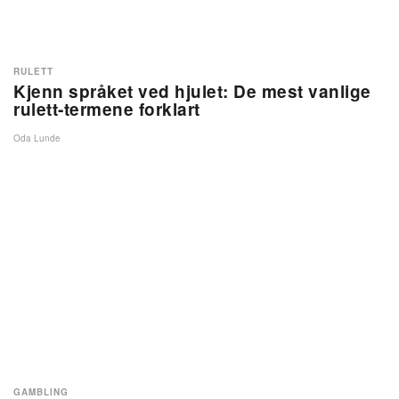
RULETT
Kjenn språket ved hjulet: De mest vanlige
rulett‑termene forklart
Oda Lunde
GAMBLING