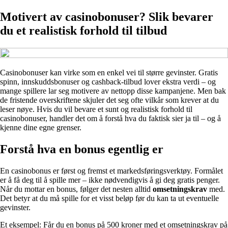
Motivert av casinobonuser? Slik bevarer
du et realistisk forhold til tilbud
Casinobonuser kan virke som en enkel vei til større gevinster. Gratis
spinn, innskuddsbonuser og cashback-tilbud lover ekstra verdi – og
mange spillere lar seg motivere av nettopp disse kampanjene. Men bak
de fristende overskriftene skjuler det seg ofte vilkår som krever at du
leser nøye. Hvis du vil bevare et sunt og realistisk forhold til
casinobonuser, handler det om å forstå hva du faktisk sier ja til – og å
kjenne dine egne grenser.
Forstå hva en bonus egentlig er
En casinobonus er først og fremst et markedsføringsverktøy. Formålet
er å få deg til å spille mer – ikke nødvendigvis å gi deg gratis penger.
Når du mottar en bonus, følger det nesten alltid
omsetningskrav
med.
Det betyr at du må spille for et visst beløp før du kan ta ut eventuelle
gevinster.
Et eksempel: Får du en bonus på 500 kroner med et omsetningskrav på