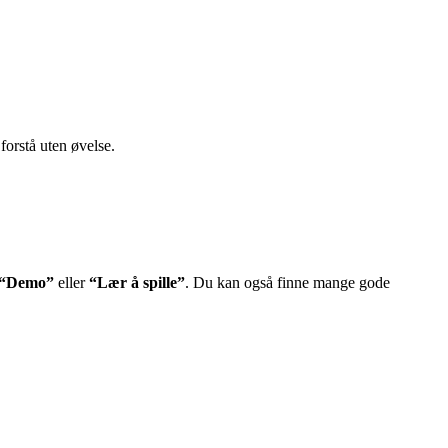
forstå uten øvelse.
“Demo”
eller
“Lær å spille”
. Du kan også finne mange gode