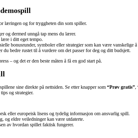
 demospill
 læringen og for tryggheten din som spiller.
nger og dermed unngå tap mens du lærer.
lære i ditt eget tempo.
ielle bonusrunder, symboler eller strategier som kan være vanskelige å 
 du bedre rustet til å vurdere om det passer for deg og ditt budsjett.
ress – og det er den beste måten å få en god start på.
ll
v spillene sine direkte på nettsiden. Se etter knapper som
“Prøv gratis”
,
tips og strategier.
sk eller europeisk lisens og tydelig informasjon om ansvarlig spill.
ig, og eldre veiledninger kan være utdaterte.
sen av hvordan spillet faktisk fungerer.