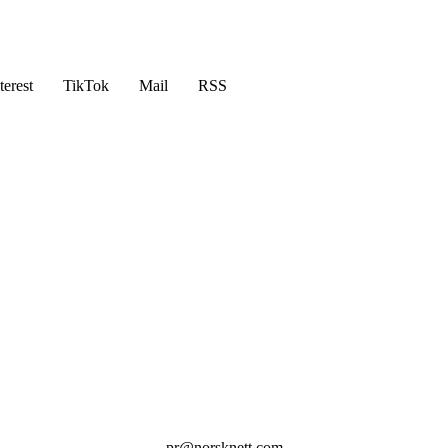
terest
TikTok
Mail
RSS
pr@norsknett.com