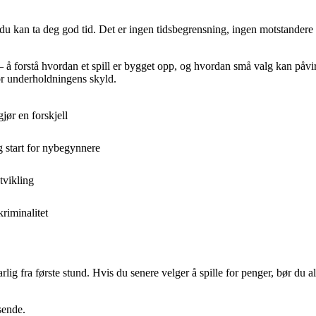
du kan ta deg god tid. Det er ingen tidsbegrensning, ingen motstandere 
v – å forstå hvordan et spill er bygget opp, og hvordan små valg kan på
for underholdningens skyld.
jør en forskjell
g start for nybegynnere
tvikling
riminalitet
arlig fra første stund. Hvis du senere velger å spille for penger, bør du 
sende.