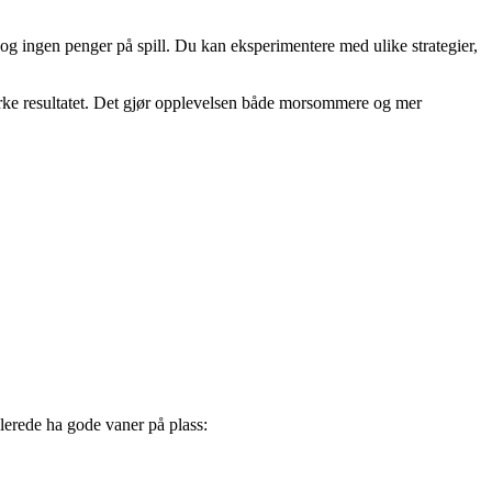
og ingen penger på spill. Du kan eksperimentere med ulike strategier,
virke resultatet. Det gjør opplevelsen både morsommere og mer
allerede ha gode vaner på plass: