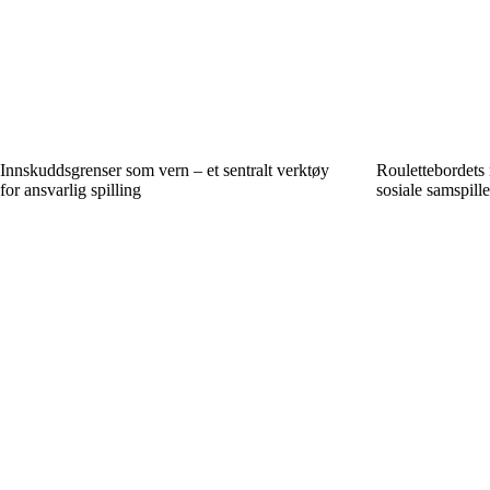
Innskuddsgrenser som vern – et sentralt verktøy
Roulettebordets
for ansvarlig spilling
sosiale samspill