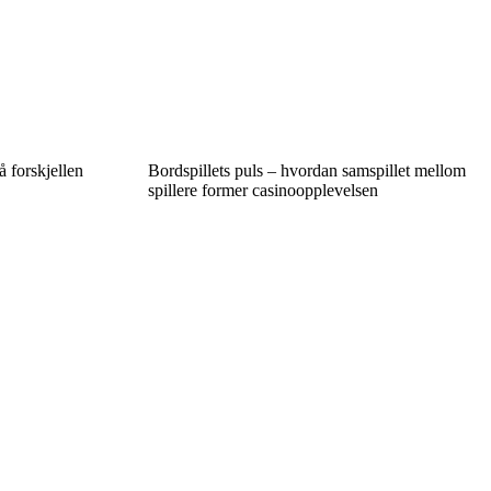
å forskjellen
Bordspillets puls – hvordan samspillet mellom
spillere former casinoopplevelsen