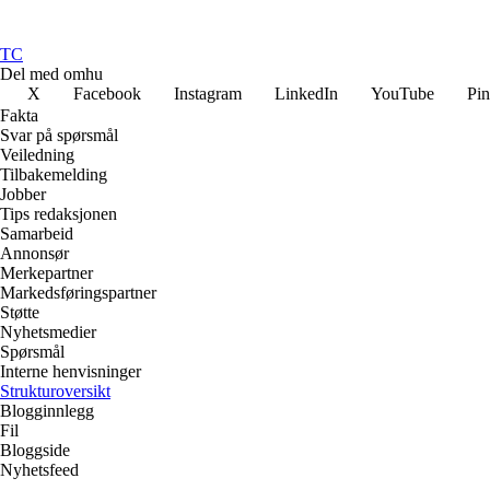
TC
Del med omhu
X
Facebook
Instagram
LinkedIn
YouTube
Pin
Fakta
Svar på spørsmål
Veiledning
Tilbakemelding
Jobber
Tips redaksjonen
Samarbeid
Annonsør
Merkepartner
Markedsføringspartner
Støtte
Nyhetsmedier
Spørsmål
Interne henvisninger
Strukturoversikt
Blogginnlegg
Fil
Bloggside
Nyhetsfeed