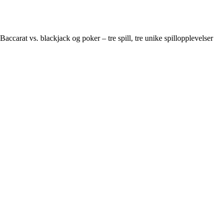
Baccarat vs. blackjack og poker – tre spill, tre unike spillopplevelser