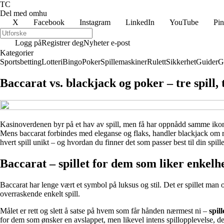
TC
Del med omhu
X
Facebook
Instagram
LinkedIn
YouTube
Pin
Logg på
Registrer deg
Nyheter e-post
Kategorier
Sportsbetting
Lotteri
Bingo
Poker
Spillemaskiner
Rulett
Sikkerhet
Guider
G
Baccarat vs. blackjack og poker – tre spill, 
Kasinoverdenen byr på et hav av spill, men få har oppnådd samme iko
Mens baccarat forbindes med eleganse og flaks, handler blackjack om ra
hvert spill unikt – og hvordan du finner det som passer best til din spilles
Baccarat – spillet for dem som liker enkelh
Baccarat har lenge vært et symbol på luksus og stil. Det er spillet man
overraskende enkelt spill.
Målet er rett og slett å satse på hvem som får hånden nærmest ni –
spil
for dem som ønsker en avslappet, men likevel intens spillopplevelse, d