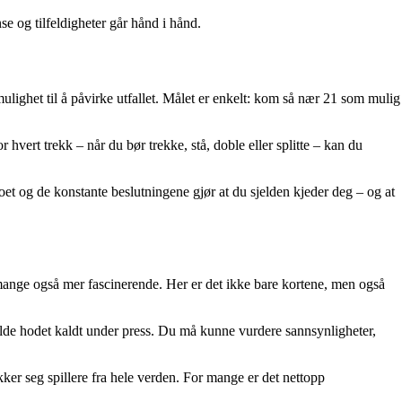
anse og tilfeldigheter går hånd i hånd.
mulighet til å påvirke utfallet. Målet er enkelt: kom så nær 21 som mulig
 hvert trekk – når du bør trekke, stå, doble eller splitte – kan du
oet og de konstante beslutningene gjør at du sjelden kjeder deg – og at
 mange også mer fascinerende. Her er det ikke bare kortene, men også
holde hodet kaldt under press. Du må kunne vurdere sannsynligheter,
kker seg spillere fra hele verden. For mange er det nettopp