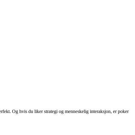
erfekt. Og hvis du liker strategi og menneskelig interaksjon, er poker