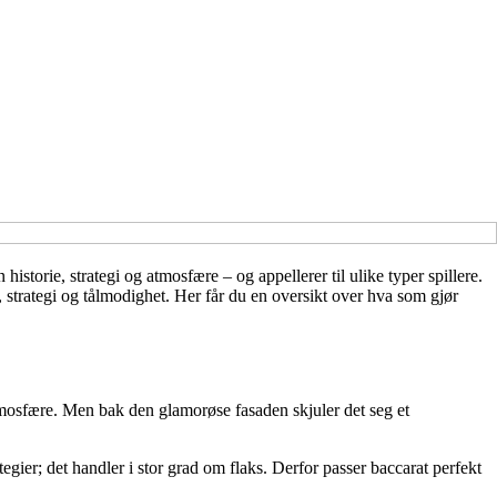
n historie, strategi og atmosfære – og appellerer til ulike typer spillere.
 strategi og tålmodighet. Her får du en oversikt over hva som gjør
 atmosfære. Men bak den glamorøse fasaden skjuler det seg et
egier; det handler i stor grad om flaks. Derfor passer baccarat perfekt