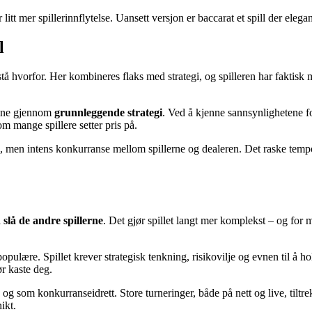
r litt mer spillerinnflytelse. Uansett versjon er baccarat et spill der eleg
l
stå hvorfor. Her kombineres flaks med strategi, og spilleren har faktisk 
 dine gjennom
grunnleggende strategi
. Ved å kjenne sannsynlighetene for
om mange spillere setter pris på.
lig, men intens konkurranse mellom spillerne og dealeren. Det raske temp
å
slå de andre spillerne
. Det gjør spillet langt mer komplekst – og for
opulære. Spillet krever strategisk tenkning, risikovilje og evnen til å 
ør kaste deg.
og som konkurranseidrett. Store turneringer, både på nett og live, tiltre
ikt.